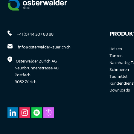
PRODUKT
+41 (0) 44 307 88 88
info@osterwalder-zuerich.ch
Heizen
Tanken
Osterwalder Zürich AG
Nachhaltig T
Neunbrunnenstrasse 40
Schmieren
Postfach
Taumittel
8052 Zürich
Kundendiens
Downloads