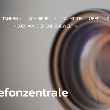
TANKEN
SCHMIEREN
TAUMITTEL
ÜBER UNS
NEUES AUS DER ENERGIEWELT
lefonzentrale