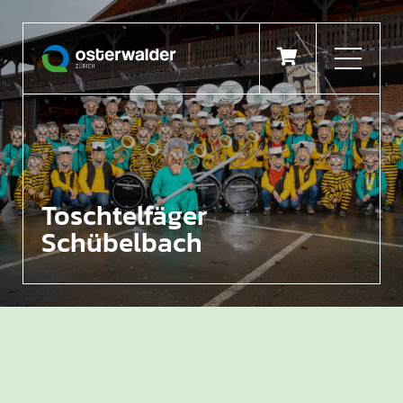

Toschtelfäger
Schübelbach