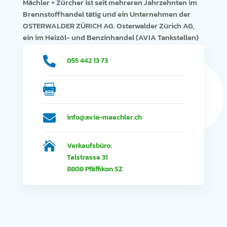
Mächler + Zürcher ist seit mehreren Jahrzehnten im
Brennstoffhandel tätig und ein Unternehmen der
OSTERWALDER ZÜRICH AG. Osterwalder Zürich AG,
ein im Heizöl- und Benzinhandel (AVIA Tankstellen)
stark verankertes Familienunternehmen feierte im
Jahr 2005 das 150-jährige Firmenjubiläum.

055 442 13 73


info@avia-maechler.ch

Verkaufsbüro:
Talstrasse 31
8808 Pfäffikon SZ