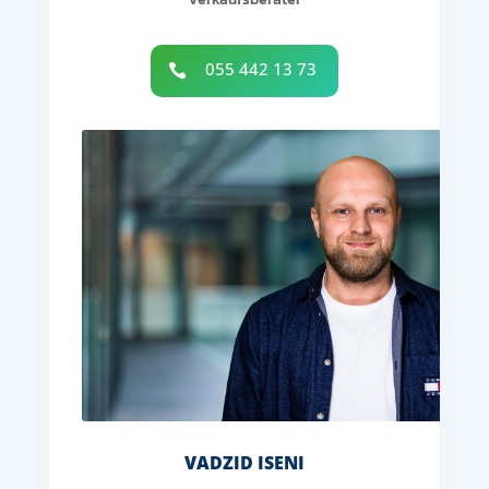
055 442 13 73

VADZID ISENI