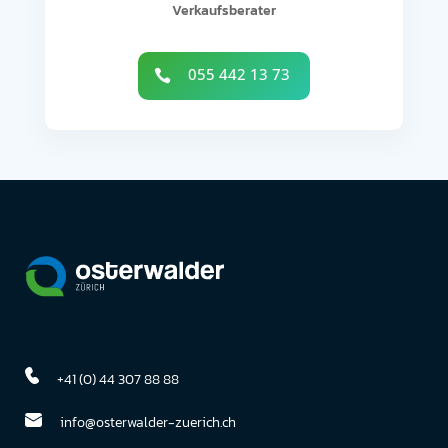
Verkaufsberater
055 442 13 73

+41 (0) 44 307 88 88
info@osterwalder-zuerich.ch