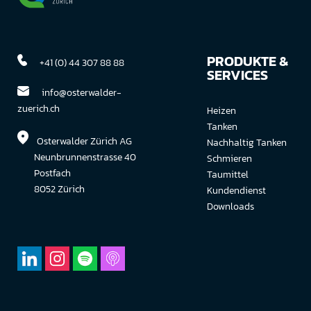
PRODUKTE &
+41 (0) 44 307 88 88
SERVICES
info@osterwalder-
zuerich.ch
Heizen
Tanken
Osterwalder Zürich AG
Nachhaltig Tanken
Neunbrunnenstrasse 40
Schmieren
Postfach
Taumittel
8052 Zürich
Kundendienst
Downloads